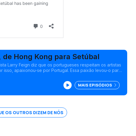
, de Hong Kong para Setúbal
ista Larry Feign diz que os portugueses respeitam os artistas
or isso, apaixonou-se por Portugal. Essa paixão levou-o para
de trinta anos a viver em Hong Kong.
MAIS EPISÓDIOS
UE OS OUTROS DIZEM DE NÓS