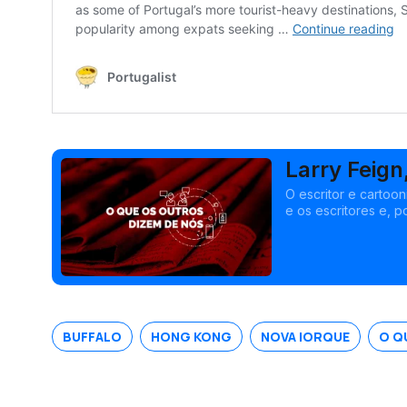
Larry Feign
O escritor e cartoon
e os escritores e, p
Setúbal, após mais 
BUFFALO
HONG KONG
NOVA IORQUE
O Q