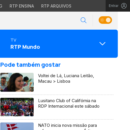
G
RTP ENSINA
RTP ARQUIVOS
Entrar
TV
RTP Mundo
Pode também gostar
Voltei de Lá, Luciana Leitão,
Macau > Lisboa
Lusitano Club of Califórnia na
RDP Internacional este sábado
NATO inicia nova missão para