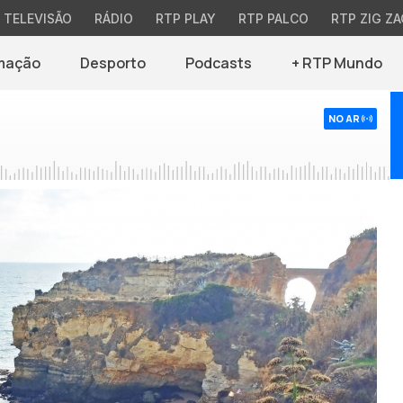
TELEVISÃO
RÁDIO
RTP PLAY
RTP PALCO
RTP ZIG ZA
mação
Desporto
Podcasts
+ RTP Mundo
NO AR