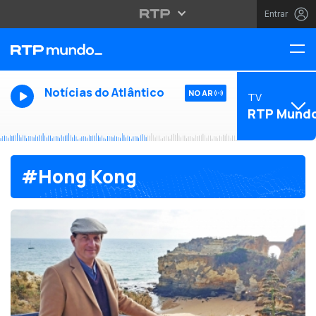
Entrar
Notícias do Atlântico
NO AR
TV
RTP Mund
#Hong Kong