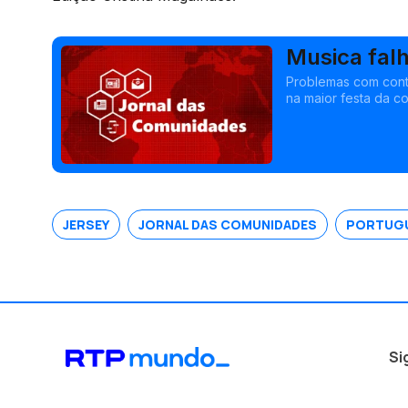
Musica fal
Jersey
Problemas com cont
na maior festa da c
no Uruguai prepara-
JERSEY
JORNAL DAS COMUNIDADES
PORTUGU
Si