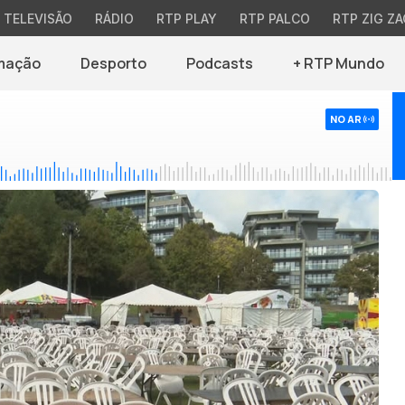
TELEVISÃO
RÁDIO
RTP PLAY
RTP PALCO
RTP ZIG ZA
mação
Desporto
Podcasts
+ RTP Mundo
NO AR