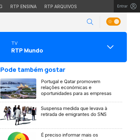
G
RTP ENSINA
RTP ARQUIVOS
Entrar
TV
RTP Mundo
Pode também gostar
Portugal e Qatar promovem
relações económicas e
oportunidades para as empresas
Suspensa medida que levava à
retirada de emigrantes do SNS
É preciso informar mais os