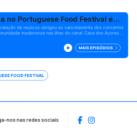
ha no Portuguese Food Festival em
ratação de musicos obrigou ao cancelamento dos concertos
omunidade madeirense nas ilhas do canal. Casa dos Açores
se para reunião de 2026. Edição Cristina Magalhães
MAIS EPISÓDIOS
ESE FOOD FESTIVAL
Facebook
Instagram
ga-nos nas redes sociais