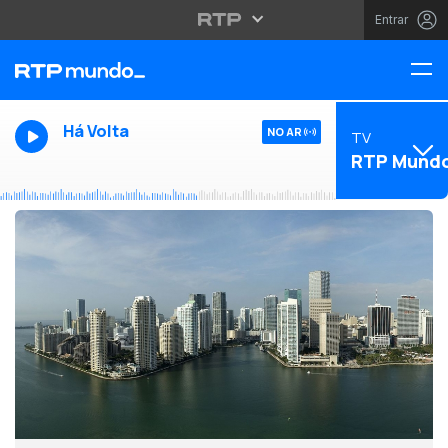
Entrar
Há Volta
NO AR
TV
RTP Mund