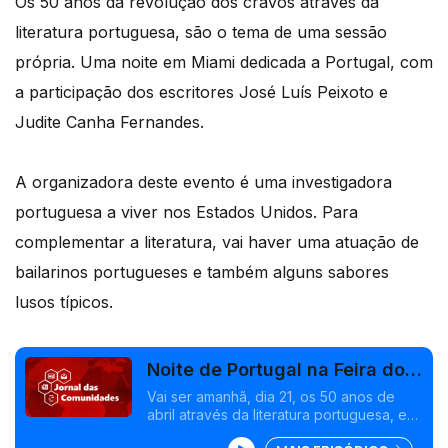
Os 50 anos da revolução dos cravos através da
literatura portuguesa, são o tema de uma sessão
própria. Uma noite em Miami dedicada a Portugal, com
a participação dos escritores José Luís Peixoto e
Judite Canha Fernandes.
A organizadora deste evento é uma investigadora
portuguesa a viver nos Estados Unidos. Para
complementar a literatura, vai haver uma atuação de
bailarinos portugueses e também alguns sabores
lusos típicos.
Noite de Portugal na Feira do
Livro de Miami
Vai ser amanhã, dia 21, os 50 anos de
abril através da literatura portuguesa, em
destaque em Miami, EUA. Primeiro-