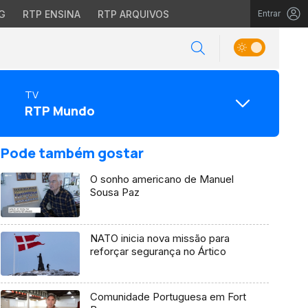
G
RTP ENSINA
RTP ARQUIVOS
Entrar
TV
RTP Mundo
Pode também gostar
O sonho americano de Manuel
Sousa Paz
NATO inicia nova missão para
reforçar segurança no Ártico
Comunidade Portuguesa em Fort