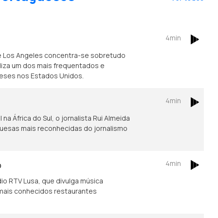
4min
e Los Angeles concentra-se sobretudo
caliza um dos mais frequentados e
ueses nos Estados Unidos.
4min
na África do Sul, o jornalista Rui Almeida
guesas mais reconhecidas do jornalismo
4min
o
io RTV Lusa, que divulga música
mais conhecidos restaurantes