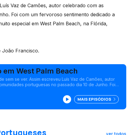
 Luís Vaz de Camões, autor celebrado com as
nho. Foi com um fervoroso sentimento dedicado a
uito especial em West Palm Beach, na Flórida,
 João Francisco.
o em West Palm Beach
de sem se ver. Assim escreveu Luís Vaz de Camões, autor
omunidades portuguesas no passado dia 10 de Junho. Foi
ntimento dedicado a Portugal que a diáspora lusa
em West Palm Beach, na Flórida, Estados Unidos da América.
MAIS EPISÓDIOS
 Portugueses
ver todos