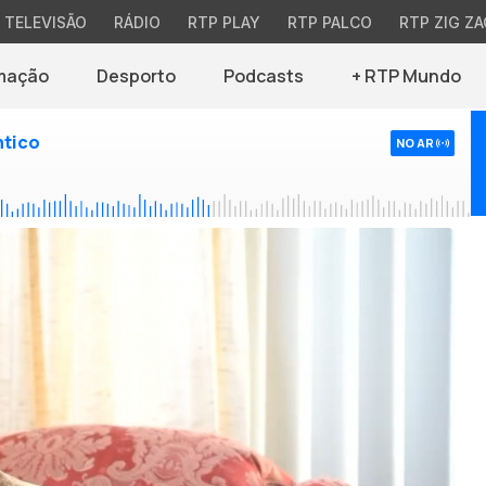
TELEVISÃO
RÁDIO
RTP PLAY
RTP PALCO
RTP ZIG ZA
mação
Desporto
Podcasts
+ RTP Mundo
ntico
NO AR