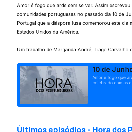
Amor é fogo que arde sem se ver. Assim escreveu
comunidades portuguesas no passado dia 10 de Ju
Portugal que a diáspora lusa comemorou este dia m
Estados Unidos da América.
Um trabalho de Margarida André, Tiago Carvalho e
10 de Junh
Amor é fogo que ar
celebrado com as c
com um fervoroso se
comemorou este dia 
<br />
Últimos episódios - Hora dos