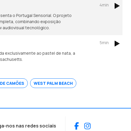
4min
enta o Portugal Sensorial. O projeto
ompleta, combinando exposição
w audiovisual tecnológico.
5min
a exclusivamente ao pastel de nata, a
ssachusetts.
Z DE CAMÕES
WEST PALM BEACH
Facebook
Instagram
ga-nos nas redes sociais