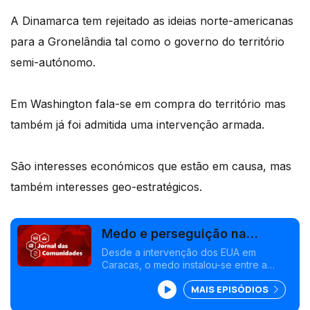
A Dinamarca tem rejeitado as ideias norte-americanas
para a Gronelândia tal como o governo do território
semi-autónomo.
Em Washington fala-se em compra do território mas
também já foi admitida uma intervenção armada.
São interesses económicos que estão em causa, mas
também interesses geo-estratégicos.
Medo e perseguição na
Venezuela
Desde a intervenção dos EUA em
Caracas, o medo instalou-se entre a
população. Receio também na
MAIS EPISÓDIOS
Dinamarca, por causa da ambição de
Washington pela Gronelândia. Edição