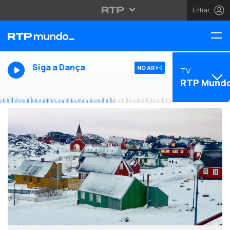
Entrar
Siga a Dança
NO AR
TV
RTP Mund