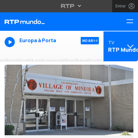
Entrar
Europa à Porta
NO AR
TV
RTP Mund