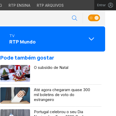
G
RTP ENSINA
RTP ARQUIVOS
Entrar
TV
RTP Mundo
Pode também gostar
O subsídio de Natal
Até agora chegaram quase 300
mil boletins de voto do
estrangeiro
Portugal celebrou o seu Dia