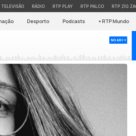
TELEVISÃO
RÁDIO
RTP PLAY
RTP PALCO
RTP ZIG ZA
mação
Desporto
Podcasts
+ RTP Mundo
NO AR