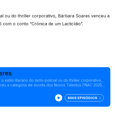
icial ou do thriller corporativo, Bárbara Soares venceu a
 com o conto “Crónica de um Lacticídio”.
ares
o estilo literário do lacto-policial ou do thriller corporativo,
ceu a categoria de escrita dos Novos Talentos FNAC 2025
a de um Lacticídio".
MAIS EPISÓDIOS