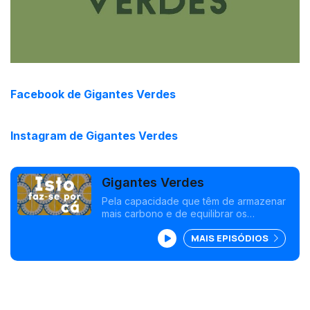
Facebook de Gigantes Verdes
Instagram de Gigantes Verdes
Gigantes Verdes
Pela capacidade que têm de armazenar
mais carbono e de equilibrar os
ecossistemas, a conservação das
MAIS EPISÓDIOS
grande árvores é o foco do projeto
Gigantes Verdes.