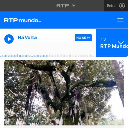
Entrar
Há Volta
NO AR
TV
RTP Mund