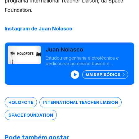
programa International Teacher Liaison, da Space
Foundation.
Instagram de Juan Nolasco
Juan Nolasco
Estudou engenharia eletrotécnica e
dedicou-se ao ensino básico e
secundário na área da informática. Este
MAIS EPISÓDIOS
ano, Juan Nolasco foi um dos
professores portugueses selecionados
para o programa International Teacher
Liaison.
HOLOFOTE
INTERNATIONAL TEACHER LIAISON
SPACE FOUNDATION
Pode também gostar