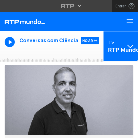
Entrar
Conversas com Ciência
NO AR
TV
RTP Mund