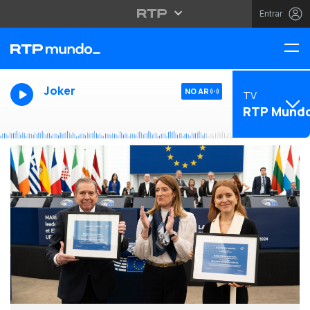
Entrar
Joker
NO AR
TV
RTP Mund