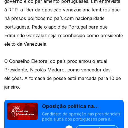
governo e do parlamento portugueses. Em entrevista
à RTP, a líder da oposição venezuelana lembrou que
há presos políticos no país com nacionalidade
portuguesa. Pede o apoio de Portugal para que
Edmundo Gonzalez seja reconhecido como presidente
eleito da Venezuela.
O Conselho Eleitoral do país proclamou o atual
Presidente, Nicolás Maduro, como vencedor das
eleições. A tomada de posse está marcada para 10 de
janeiro.
Oposição política na
Venezuela pede apoio dos
Candidato da oposição nas presidenciais
pede ajuda dos portugueses para a
portugueses
reconstrução do país. Conselheiros das