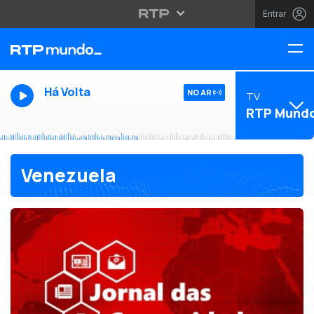
Entrar
Há Volta
NO AR
TV
RTP Mund
Venezuela