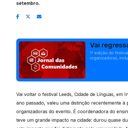
setembro.
Vai regress
Inglaterra
1ª edição do festiv
organizadoras, incl
do PS na Europa vai
Vai voltar o festival Leeds, Cidade de Línguas, em I
ano passado, valeu uma distinção recentemente à 
organizadoras do evento. É coordenadora do ensino
teve um grande impacto na cidade: durou quase dua