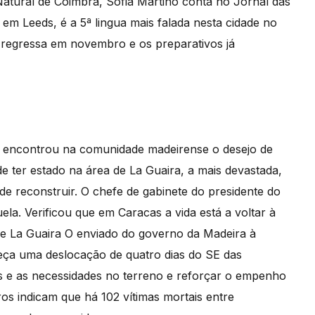
 Natural de Coimbra, Sofia Martino conta no Jornal das
em Leeds, é a 5ª lingua mais falada nesta cidade no
ra regressa em novembro e os preparativos já
 encontrou na comunidade madeirense o desejo de
de ter estado na área de La Guaira, a mais devastada,
de reconstruir. O chefe de gabinete do presidente do
a. Verificou que em Caracas a vida está a voltar à
de La Guaira O enviado do governo da Madeira à
eça uma deslocação de quatro dias do SE das
os e as necessidades no terreno e reforçar o empenho
os indicam que há 102 vítimas mortais entre