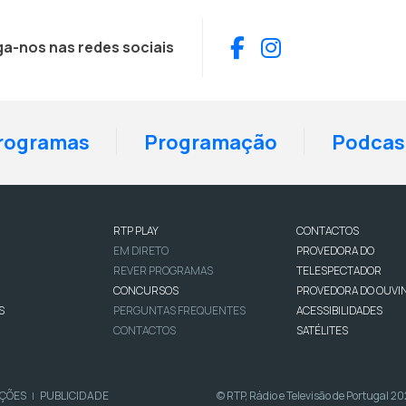
Facebook
Instagram
ga-nos nas redes sociais
rogramas
Programação
Podcas
RTP PLAY
CONTACTOS
EM DIRETO
PROVEDORA DO
REVER PROGRAMAS
TELESPECTADOR
CONCURSOS
PROVEDORA DO OUVI
S
PERGUNTAS FREQUENTES
ACESSIBILIDADES
CONTACTOS
SATÉLITES
IÇÕES
PUBLICIDADE
© RTP, Rádio e Televisão de Portugal 2
|