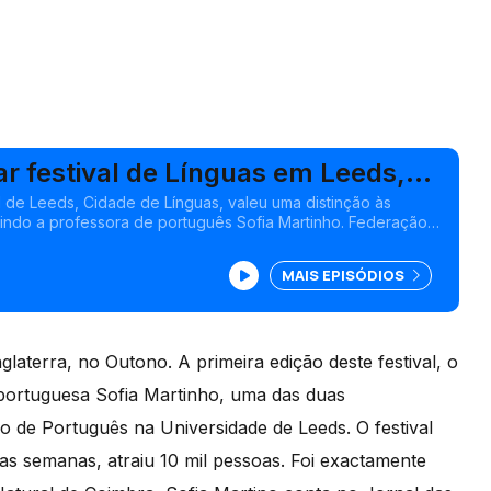
ar festival de Línguas em Leeds,
al de Leeds, Cidade de Línguas, valeu uma distinção às
uindo a professora de português Sofia Martinho. Federação
 começar a ouvir comunidades, a partir de setembro
MAIS EPISÓDIOS
nglaterra, no Outono. A primeira edição deste festival, o
portuguesa Sofia Martinho, uma das duas
 de Português na Universidade de Leeds. O festival
s semanas, atraiu 10 mil pessoas. Foi exactamente