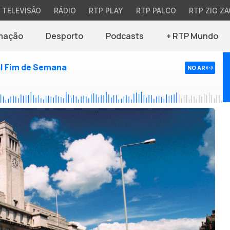
TELEVISÃO
RÁDIO
RTP PLAY
RTP PALCO
RTP ZIG ZA
mação
Desporto
Podcasts
+ RTP Mundo
l Fim de Semana
NO AR