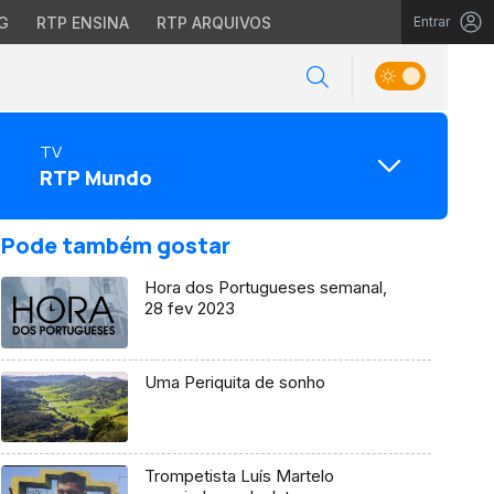
G
RTP ENSINA
RTP ARQUIVOS
Entrar
TV
RTP Mundo
Pode também gostar
Hora dos Portugueses semanal,
28 fev 2023
Uma Periquita de sonho
Trompetista Luís Martelo