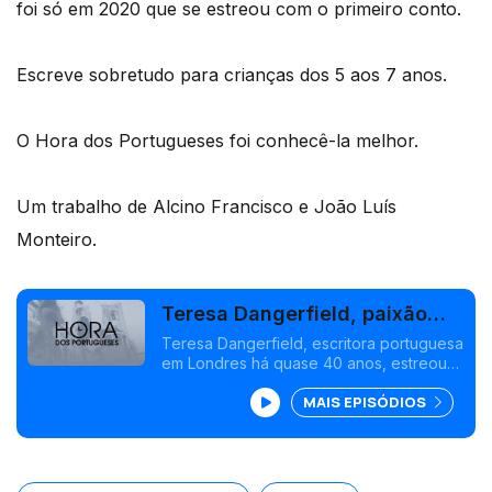
foi só em 2020 que se estreou com o primeiro conto.
Escreve sobretudo para crianças dos 5 aos 7 anos.
O Hora dos Portugueses foi conhecê-la melhor.
Um trabalho de Alcino Francisco e João Luís
Monteiro.
Teresa Dangerfield, paixão
pelas letras
Teresa Dangerfield, escritora portuguesa
em Londres há quase 40 anos, estreou-
se em 2020 com contos para crianças
MAIS EPISÓDIOS
dos 5 aos 7 anos, após uma vida
dedicada à paixão pelas letras.