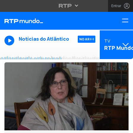
Entrar
Notícias do Atlântico
NO AR
TV
RTP Mund