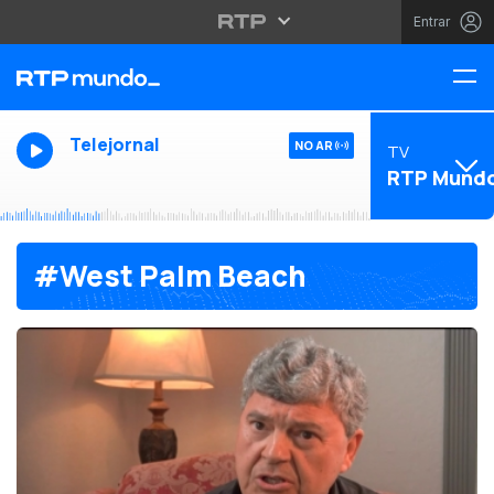
Entrar
Telejornal
NO AR
TV
RTP Mund
#West Palm Beach