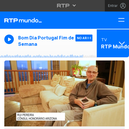
Entrar
Bom Dia Portugal Fim de
NO AR
TV
Semana
RTP Mund