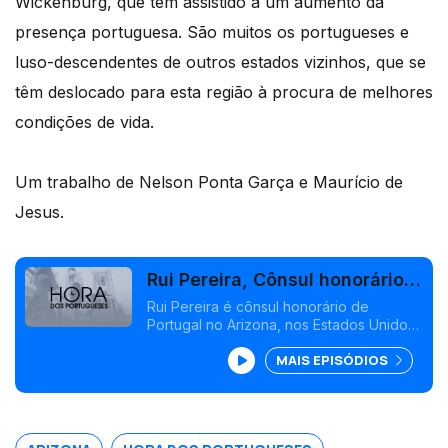
Wickenburg, que tem assistido a um aumento da
presença portuguesa. São muitos os portugueses e
luso-descendentes de outros estados vizinhos, que se
têm deslocado para esta região à procura de melhores
condições de vida.
Um trabalho de Nelson Ponta Garça e Maurício de
Jesus.
Rui Pereira, Cônsul honorário
de Portugal no Arizona
Rui Pereira é cônsul honorário de
Portugal no Arizona, nos Estados Unidos
da América. Rui Pereira é também o
MAIS EPISÓDIOS
presidente da câmara Municipal de
Wickenburg, que tem assistido a um
aumento da presença portuguesa.