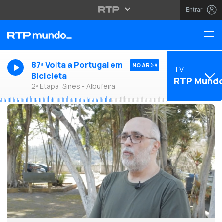
Entrar
87ª Volta a Portugal em
NO AR
TV
Bicicleta
RTP Mund
2ª Etapa: Sines - Albufeira