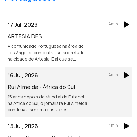
17 Jul, 2026
4min
ARTESIA DES
A comunidade Portuguesa na área de
Los Angeles concentra-se sobretudo
na cidade de Artesia. É ai que se
localiza um dos mais frequentados e
dinâmicos, centros culturais
16 Jul, 2026
4min
Portugueses nos Estados Unidos.
Rui Almeida - África do Sul
15 anos depois do Mundial de Futebol
na África do Sul, o jornalista Rui Almeida
continua a ser uma das vozes
portuguesas mais reconhecidas do
jornalismo desportivo, nos países da
15 Jul, 2026
4min
lusofonia.