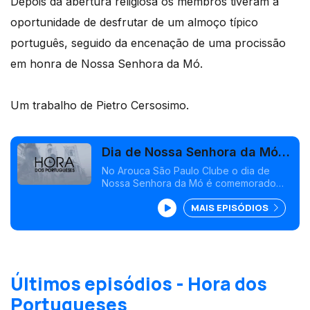
Depois da abertura religiosa os membros tiveram a
oportunidade de desfrutar de um almoço típico
português, seguido da encenação de uma procissão
em honra de Nossa Senhora da Mó.
Um trabalho de Pietro Cersosimo.
Dia de Nossa Senhora da Mó
em São Paulo
No Arouca São Paulo Clube o dia de
Nossa Senhora da Mó é comemorado
com enorme refinamento.<br /> A
MAIS EPISÓDIOS
programação da efeméride teve início
com uma missa de homenagem à santa,
realizada na capela do clube.
Últimos episódios - Hora dos
Portugueses