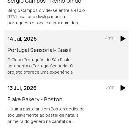
Sérgio Campos - Reino Unido
Sérgio Campos,divide-se entre a Rádio
RTV Lusa, que divulga música
portuguesa e toca e canta num dos
mais conhecidos restaurantes
portugueses em Londres.
14 Jul, 2026
4min
Portugal Sensorial- Brasil
O Clube Português de São Paulo
apresenta o Portugal Sensorial. O
projeto oferece uma experiência
imersiva completa, combinando
exposição histórica, alta gastronomia
13 Jul, 2026
5min
e um show audiovisual tecnológico.
Flake Bakery - Boston
Há uma pastelaria em Boston dedicada
exclusivamente ao pastel de nata, a
primeira do género na capital de
Massachusetts.