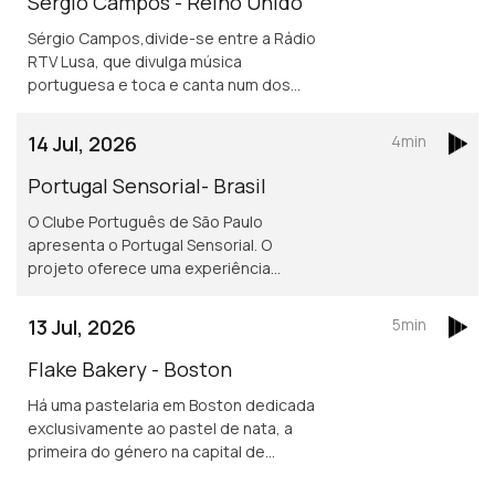
Sérgio Campos - Reino Unido
Sérgio Campos,divide-se entre a Rádio
RTV Lusa, que divulga música
portuguesa e toca e canta num dos
mais conhecidos restaurantes
portugueses em Londres.
14 Jul, 2026
4min
Portugal Sensorial- Brasil
O Clube Português de São Paulo
apresenta o Portugal Sensorial. O
projeto oferece uma experiência
imersiva completa, combinando
exposição histórica, alta gastronomia
13 Jul, 2026
5min
e um show audiovisual tecnológico.
Flake Bakery - Boston
Há uma pastelaria em Boston dedicada
exclusivamente ao pastel de nata, a
primeira do género na capital de
Massachusetts.