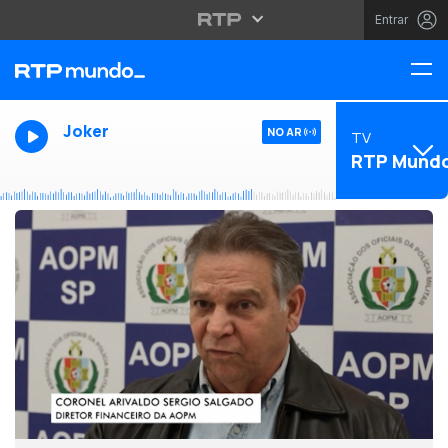
Entrar
Joker
NO AR
TV
RTP Mund