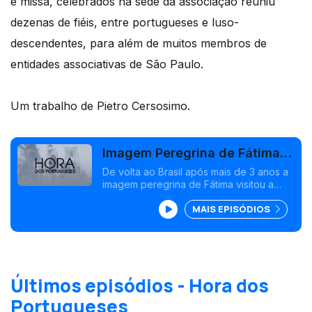
e missa, celebrados na sede da associação reuniu
dezenas de fiéis, entre portugueses e luso-
descendentes, para além de muitos membros de
entidades associativas de São Paulo.
Um trabalho de Pietro Cersosimo.
Imagem Peregrina de Fátima
esteve em São Paulo
De volta ao Brasil após mais de 3 anos a
imagem peregrina de Fátima visitou a
Associação dos oficiais de Polícia Militar
MAIS EPISÓDIOS
da cidade de São Paulo.
Últimos episódios - Hora dos
Portugueses