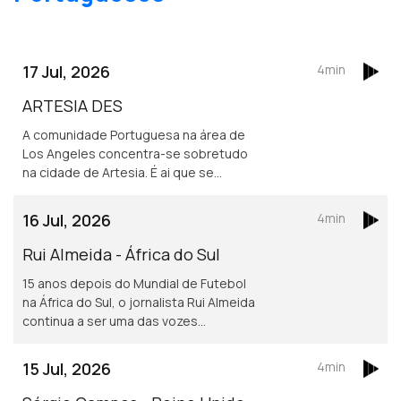
17 Jul, 2026
4min
ARTESIA DES
A comunidade Portuguesa na área de
Los Angeles concentra-se sobretudo
na cidade de Artesia. É ai que se
localiza um dos mais frequentados e
dinâmicos, centros culturais
16 Jul, 2026
4min
Portugueses nos Estados Unidos.
Rui Almeida - África do Sul
15 anos depois do Mundial de Futebol
na África do Sul, o jornalista Rui Almeida
continua a ser uma das vozes
portuguesas mais reconhecidas do
jornalismo desportivo, nos países da
15 Jul, 2026
4min
lusofonia.