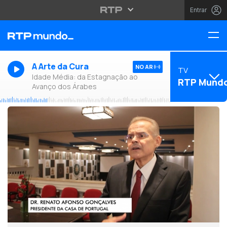
Entrar
A Arte da Cura
NO AR
TV
Idade Média: da Estagnação ao
RTP Mund
Avanço dos Árabes