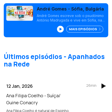
André Gomes - Sófia, Bulgária
André Gomes escreve sob o psudónimo
António Madrugada e vive em Sófia, na
Bulgária
MAIS EPISÓDIOS
Últimos episódios - Apanhados
na Rede
12 Jan, 2026
26min
Ana Filipa Coelho - Suíça/
Guine Conacry
Ana Filipa Coelho é natural de Espinho,