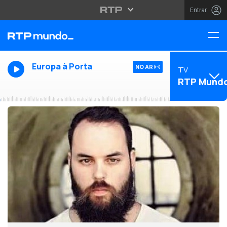
Entrar
Europa à Porta
NO AR
TV
RTP Mund