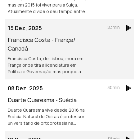
mas em 2015 foi viver para a Suíça.
Atualmente divide o seu tempo entre
Lausanne e a Guiné Conacry. É médica
dentista e trabalha na ONG de ajuda
15 Dez, 2025
23min
humanitária Misty Ships.
Francisca Costa - França/
Canadá
Francisca Costa, de Lisboa, mora em
França onde tira a licenciatura em
Polítca e Governação,mas porque a
Sciences Po obriga fazer um ano no
exterior vive atualmente em Toronto.
08 Dez, 2025
30min
Asilo e migração são áreas de
investigação
Duarte Quaresma - Suécia
Duarte Quaresma vive desde 2016 na
Suécia. Natural de Oeiras é professor
universitário de ortoprotesia na
Universidade de Jonkoping.
Desenvolve um projeto inovador de
36min