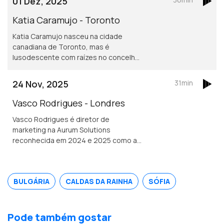
01 Dez, 2025
dispositivos para mover cotovelos e
mãos em pessoas que tenham sofrido
Katia Caramujo - Toronto
um AVC.
Katia Caramujo nasceu na cidade
canadiana de Toronto, mas é
lusodescente com raízes no concelho
de Cantanhede. É oficial de justiça no
Tribunal Superior de Ontário e
24 Nov, 2025
31min
conselheira das comunidades
portuguesas.
Vasco Rodrigues - Londres
Vasco Rodrigues é diretor de
marketing na Aurum Solutions
reconhecida em 2024 e 2025 como a
melhor empresa de tecnologia
financeira do ano no Reino Unido.
Natural de Valpaços é formado em
BULGÁRIA
CALDAS DA RAINHA
SÓFIA
engenharia e gestão industrial.
Pode também gostar