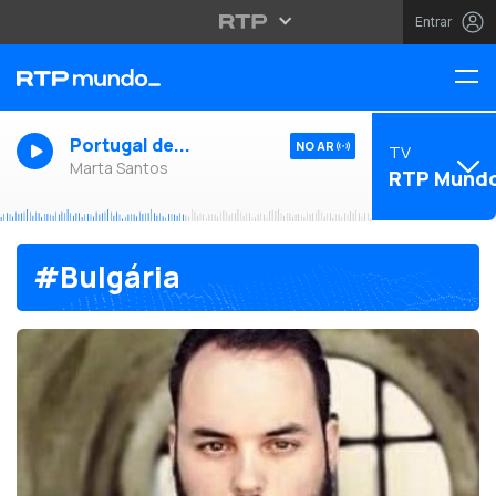
Entrar
Portugal de...
NO AR
TV
Marta Santos
RTP Mund
#Bulgária