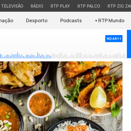
TELEVISÃO
RÁDIO
RTP PLAY
RTP PALCO
RTP ZIG ZA
mação
Desporto
Podcasts
+ RTP Mundo
NO AR