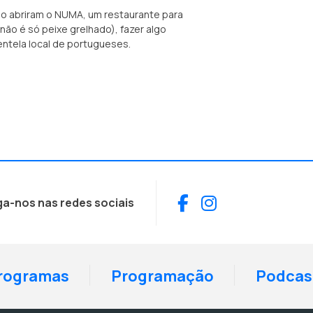
ão abriram o NUMA, um restaurante para
 não é só peixe grelhado), fazer algo
ientela local de portugueses.
Facebook
Instagram
ga-nos nas redes sociais
rogramas
Programação
Podcas