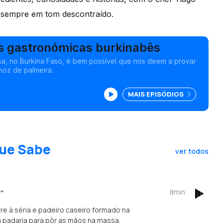
sempre em tom descontraído.
s gastronómicas burkinabês
a, no Burkina Faso, é bem possível que nos deem a provar
 noz de palmeira.
MAIS EPISÓDIOS
que Sabe
ver todos
8min
"
e à séria e padeiro caseiro formado na
ma padaria para pôr as mãos na massa.