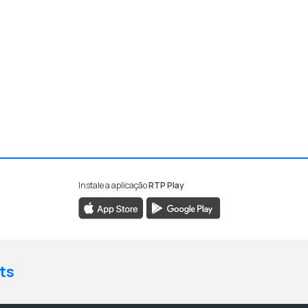
Instale a aplicação
RTP Play
ts