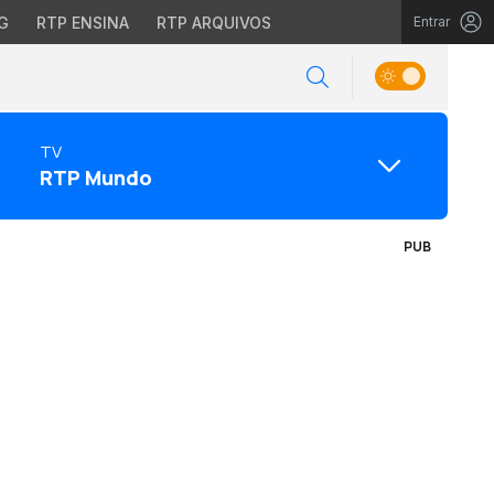
G
RTP ENSINA
RTP ARQUIVOS
Entrar
TV
RTP Mundo
PUB