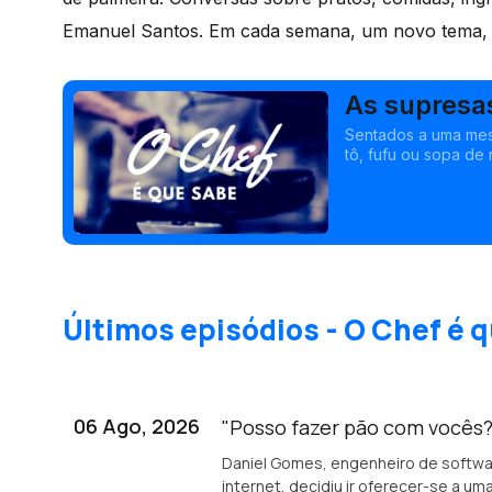
Emanuel Santos. Em cada semana, um novo tema, 
As supresa
Sentados a uma mes
tô, fufu ou sopa de
Últimos episódios - O Chef é 
06 Ago, 2026
"Posso fazer pão com vocês?
Daniel Gomes, engenheiro de softwar
internet, decidiu ir oferecer-se a u