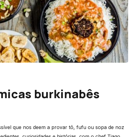
micas burkinabês
ível que nos deem a provar tô, fufu ou sopa de noz
edientes, curiosidades e histórias, com o chef Tiago