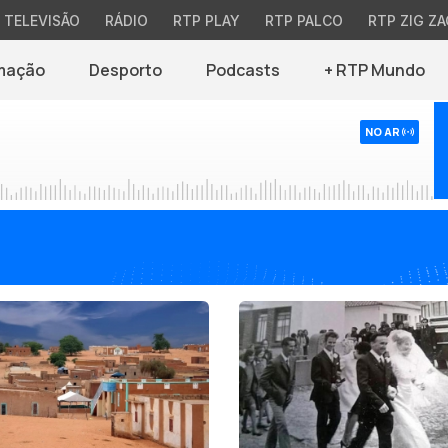
TELEVISÃO
RÁDIO
RTP PLAY
RTP PALCO
RTP ZIG ZA
mação
Desporto
Podcasts
+ RTP Mundo
NO AR