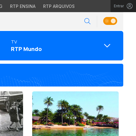
G
RTP ENSINA
RTP ARQUIVOS
Entrar
TV
RTP Mundo