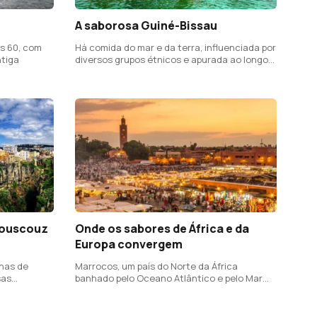
A saborosa Guiné-Bissau
s 60, com
Há comida do mar e da terra, influenciada por
tiga
diversos grupos étnicos e apurada ao longo
de séculos
 couscouz
Onde os sabores de África e da
Europa convergem
lhas de
Marrocos, um país do Norte da África
sas
banhado pelo Oceano Atlântico e pelo Mar
Mediterrâneo, distingue-se pelas influências
das culturas berbere, árabe e europeia