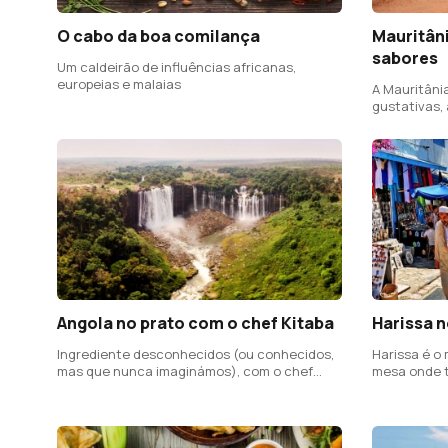
O cabo da boa comilança
Mauritâni
sabores
Um caldeirão de influências africanas,
europeias e malaias
A Mauritânia
gustativas,
Santos
Angola no prato com o chef Kitaba
Harissa 
Ingrediente desconhecidos (ou conhecidos,
Harissa é o
mas que nunca imaginámos), com o chef
mesa onde 
angolano Luís Miguel "Kitaba"
marisco