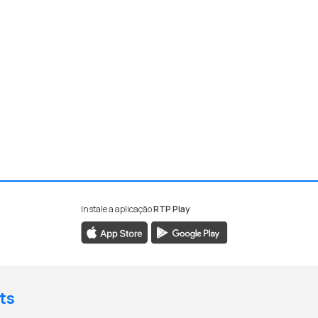
Instale a aplicação
RTP Play
ts