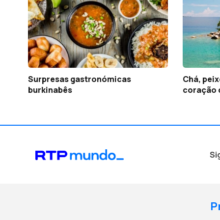
Surpresas gastronómicas
Chá, peix
burkinabês
coração 
Si
P