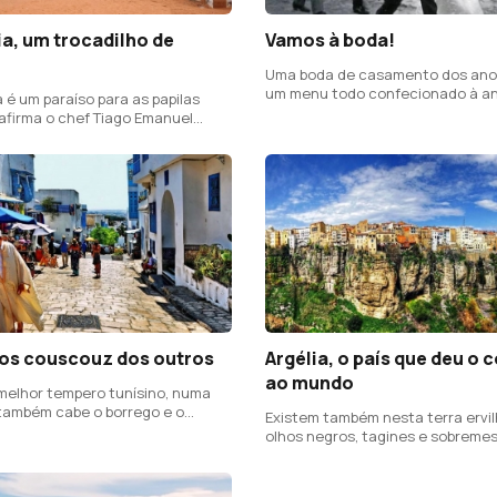
a, um trocadilho de
Vamos à boda!
Uma boda de casamento dos ano
um menu todo confecionado à an
 é um paraíso para as papilas
 afirma o chef Tiago Emanuel
nos couscouz dos outros
Argélia, o país que deu o
ao mundo
 melhor tempero tunísino, numa
também cabe o borrego e o
Existem também nesta terra ervi
olhos negros, tagines e sobreme
surpreendentes