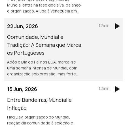
Mundial entra na fase decisiva: balanço
e organização. Ajuda à Venezuela em
análise. EUA impõem restrições a jatos
Boeing no Canadá e rendas ficam
22 Jun, 2026
12min
congeladas em Nova Iorque
Comunidade, Mundial e
Tradição: A Semana que Marca
os Portugueses
Após o Dia do Pai nos EUA, marca-se
uma semana intensa de Mundial, com
organização sob pressão, mas forte
apoio. Em Bridgeport, o Vasco da Gama
dinamiza um piquenique luso,
15 Jun, 2026
12min
enquanto reforçam controlos nas
fronteiras
Entre Bandeiras, Mundial e
Inflação
Flag Day, organização do Mundial,
reação da comunidade à seleção e