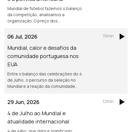
Mundial de futebol fazemos o balanço
da competição, analisamos a
organização. O preço dos
combustíveis, da cerveja portuguesa
nos EUA, Peso dos lusodescendentes
06 Jul, 2026
15min
na política americana.
Mundial, calor e desafios da
comunidade portuguesa nos
EUA
Entre o balanço das celebrações do 4
de Julho, o percurso da seleção no
Mundial e a reação da comunidade
portuguesa, há ainda preocupações
com as Lajes, o calor extremo e a visita
29 Jun, 2026
12min
de Emídio Sousa às comunidades nos
EUA
4 de Julho ao Mundial e
atualidade internacional
4 de julho: que data e significado