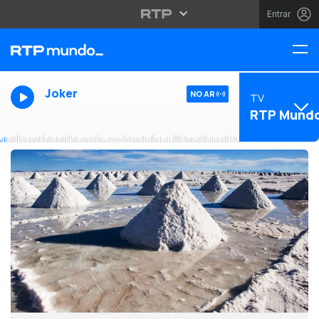
Entrar
Joker
NO AR
TV
RTP Mund