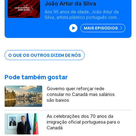
João Artur da Silva
Aos 95 anos de idade, João Artur da
Silva, artista plástico português com
cidadania britânica e canadiana, será
MAIS EPISÓDIOS
homenageado na Internacional Art
Vancouver, no Canadá, entre 11 e 14 de
abril.
O QUE OS OUTROS DIZEM DE NÓS
Pode também gostar
Governo quer reforçar rede
consular no Canadá mas salários
são baixos
As celebrações dos 70 anos da
imigração oficial portuguesa para o
Canadá