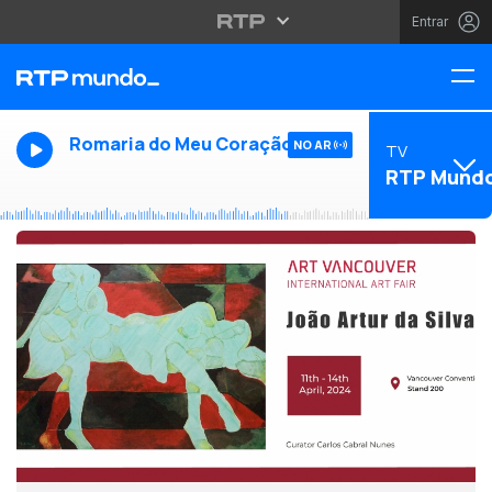
Entrar
Romaria do Meu Coração
NO AR
TV
RTP Mund