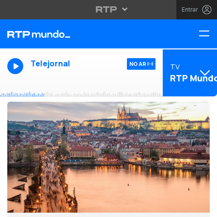
Entrar
Telejornal
NO AR
TV
RTP Mund