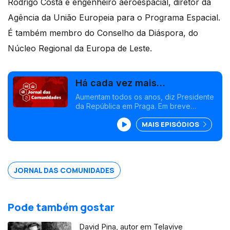
Rodrigo Costa é engenheiro aeroespacial, diretor da
Agência da União Europeia para o Programa Espacial.
É também membro do Conselho da Diáspora, do
Núcleo Regional da Europa de Leste.
Há cada vez mais
investigadores portugueses
Aumentam todos os anos, diz Presidente
da República em Praga. Em breve
na Chéquia
poderá nascer associação lusa no país.
MAIS EPISÓDIOS
Marcelo Rebelo de Sousa insiste na
melhoria da forma de voto no
estrangeiro. Edição Isabel Gaspar Dias
JORNAL DAS COMUNIDADES
Pode também gostar
David Pina, autor em Telavive