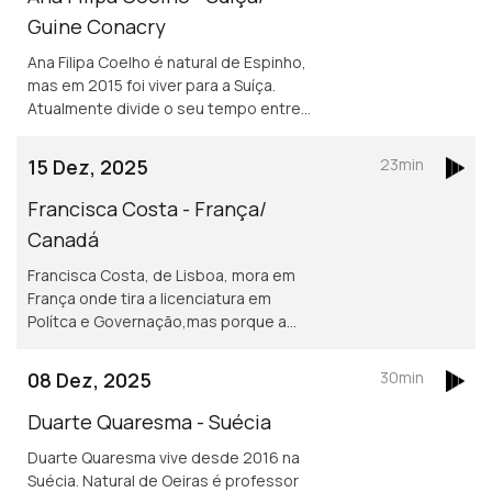
Guine Conacry
Ana Filipa Coelho é natural de Espinho,
mas em 2015 foi viver para a Suíça.
Atualmente divide o seu tempo entre
Lausanne e a Guiné Conacry. É médica
dentista e trabalha na ONG de ajuda
15 Dez, 2025
23min
humanitária Misty Ships.
Francisca Costa - França/
Canadá
Francisca Costa, de Lisboa, mora em
França onde tira a licenciatura em
Polítca e Governação,mas porque a
Sciences Po obriga fazer um ano no
exterior vive atualmente em Toronto.
08 Dez, 2025
30min
Asilo e migração são áreas de
investigação
Duarte Quaresma - Suécia
Duarte Quaresma vive desde 2016 na
Suécia. Natural de Oeiras é professor