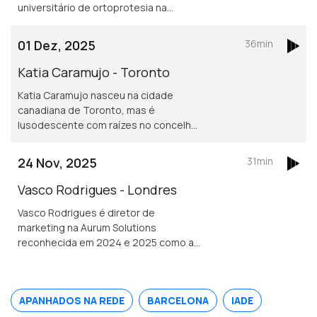
universitário de ortoprotesia na
Universidade de Jonkoping.
Desenvolve um projeto inovador de
01 Dez, 2025
36min
dispositivos para mover cotovelos e
mãos em pessoas que tenham sofrido
Katia Caramujo - Toronto
um AVC.
Katia Caramujo nasceu na cidade
canadiana de Toronto, mas é
lusodescente com raízes no concelho
de Cantanhede. É oficial de justiça no
Tribunal Superior de Ontário e
24 Nov, 2025
31min
conselheira das comunidades
portuguesas.
Vasco Rodrigues - Londres
Vasco Rodrigues é diretor de
marketing na Aurum Solutions
reconhecida em 2024 e 2025 como a
melhor empresa de tecnologia
financeira do ano no Reino Unido.
Natural de Valpaços é formado em
APANHADOS NA REDE
BARCELONA
IADE
engenharia e gestão industrial.