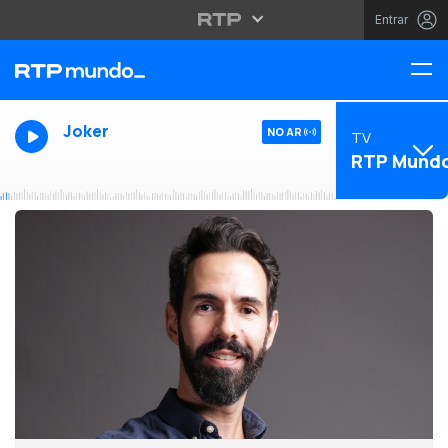
Entrar
Joker
NO AR
TV
RTP Mund