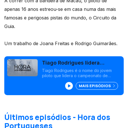
A correr com a bandeira de Macau, o piloto de
apenas 16 anos estreou-se em casa numa das mais
famosas e perigosas pistas do mundo, o Circuito da
Guia.
Um trabalho de Joana Freitas e Rodrigo Guimarães.
Tiago Rodrigues lidera
campeonato chinês de
Tiago Rodrigues é o nome do jovem
piloto que lidera o campeonato de
Fórmula 4
Fórmula 4 na China.
MAIS EPISÓDIOS
Últimos episódios - Hora dos
Portugueses