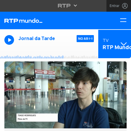
Entrar
Jornal da Tarde
NO AR
TV
RTP Mund