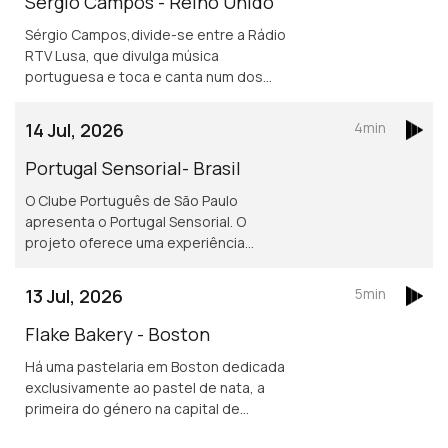
Sérgio Campos - Reino Unido
Sérgio Campos,divide-se entre a Rádio
RTV Lusa, que divulga música
portuguesa e toca e canta num dos
mais conhecidos restaurantes
portugueses em Londres.
14 Jul, 2026
4min
Portugal Sensorial- Brasil
O Clube Português de São Paulo
apresenta o Portugal Sensorial. O
projeto oferece uma experiência
imersiva completa, combinando
exposição histórica, alta gastronomia
13 Jul, 2026
5min
e um show audiovisual tecnológico.
Flake Bakery - Boston
Há uma pastelaria em Boston dedicada
exclusivamente ao pastel de nata, a
primeira do género na capital de
Massachusetts.