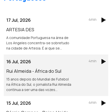
17 Jul, 2026
4min
ARTESIA DES
A comunidade Portuguesa na área de
Los Angeles concentra-se sobretudo
na cidade de Artesia. É ai que se
localiza um dos mais frequentados e
dinâmicos, centros culturais
16 Jul, 2026
4min
Portugueses nos Estados Unidos.
Rui Almeida - África do Sul
15 anos depois do Mundial de Futebol
na África do Sul, o jornalista Rui Almeida
continua a ser uma das vozes
portuguesas mais reconhecidas do
jornalismo desportivo, nos países da
15 Jul, 2026
4min
lusofonia.