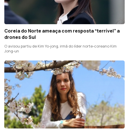
Coreia do Norte ameaça com resposta “terrível” a
drones do Sul
O avisou partiu de Kim Yo-jong, irmã do líder norte-coreano Kim
Jong-un