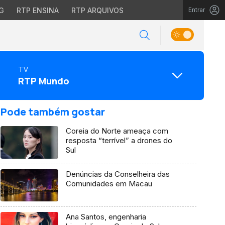
G
RTP ENSINA
RTP ARQUIVOS
Entrar
TV
RTP Mundo
Pode também gostar
Coreia do Norte ameaça com
resposta “terrível” a drones do
Sul
Denúncias da Conselheira das
Comunidades em Macau
Ana Santos, engenharia