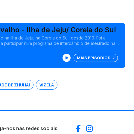
valho - Ilha de Jeju/ Coreia do Sul
e na Ilha de Jeju, na Coreia do Sul, desde 2019. Foi a
 a participar num programa de intercâmbio de mestrado na
hai, na China.
MAIS EPISÓDIOS
ADE DE ZHUHAI
VIZELA
Facebook
Instagram
ga-nos nas redes sociais