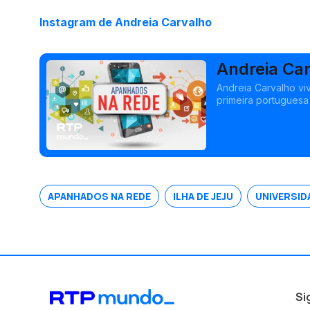
Instagram de Andreia Carvalho
Andreia Car
Andreia Carvalho viv
primeira portuguesa
Universidade de Zhu
APANHADOS NA REDE
ILHA DE JEJU
UNIVERSID
Si