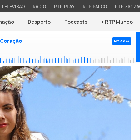
TELEVISÃO
RÁDIO
RTP PLAY
RTP PALCO
RTP ZIG ZA
mação
Desporto
Podcasts
+ RTP Mundo
 Coração
NO AR