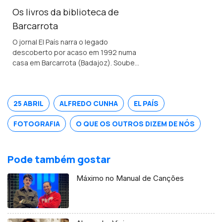
Os livros da biblioteca de
Barcarrota
O jornal El País narra o legado
descoberto por acaso em 1992 numa
casa em Barcarrota (Badajoz). Soube-
se que os livros foram escondidos no
séc. XVI por um nobre português tido
como ímpio e sodomita pela Inquisição.
25 ABRIL
ALFREDO CUNHA
EL PAÍS
FOTOGRAFIA
O QUE OS OUTROS DIZEM DE NÓS
Pode também gostar
Máximo no Manual de Canções