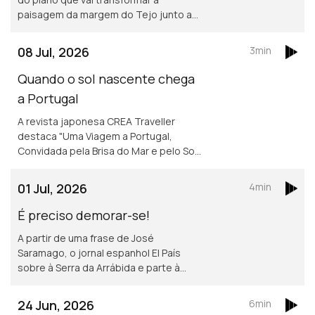
paisagem da margem do Tejo junto a
Marvila e ao Beato.
08 Jul, 2026
3min
Quando o sol nascente chega
a Portugal
A revista japonesa CREA Traveller
destaca "Uma Viagem a Portugal,
Convidada pela Brisa do Mar e pelo Sol",
um convite aos leitores a descobrirem
várias regiões do país, destacando a
01 Jul, 2026
4min
cultura, a história e a gastronomia.
É preciso demorar-se!
A partir de uma frase de José
Saramago, o jornal espanhol El País
sobre à Serra da Arrábida e parte à
descoberta de Setúbal.
24 Jun, 2026
6min