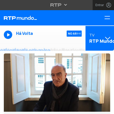
Entrar
Há Volta
NO AR
TV
RTP Mund