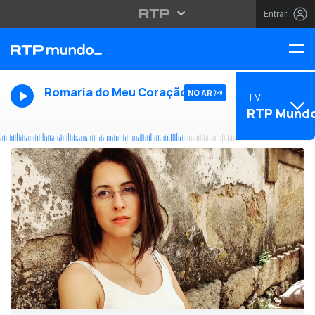
Entrar
Romaria do Meu Coração
NO AR
TV
RTP Mund