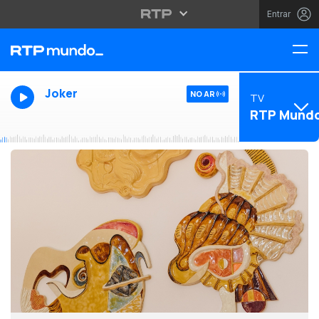
Entrar
Joker
NO AR
TV
RTP Mund