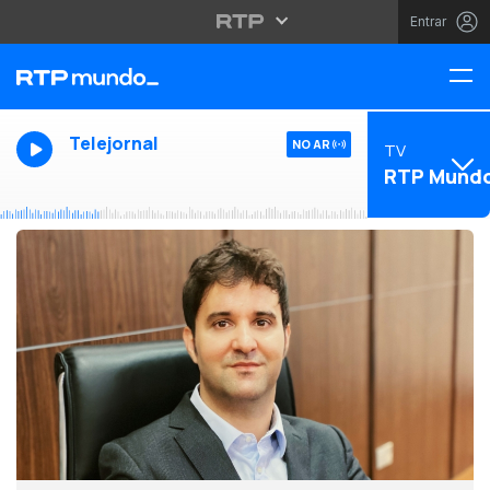
Entrar
Telejornal
NO AR
TV
RTP Mund