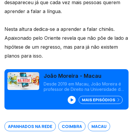
desapareceu já que cada vez mais pessoas querem
aprender a falar a língua.
Nesta altura dedica-se a aprender a falar chinês.
Apaixonado pelo Oriente revela que não põe de lado a
hipótese de um regresso, mas para já não existem
planos para isso.
João Moreira - Macau
Desde 2019 em Macau, João Moreira é
professor de Direito na Universidade de
Macau. Natural de Coimbra diz que há
MAIS EPISÓDIOS
cada vez mais pessoas interessadas em
aprender a falar português.
APANHADOS NA REDE
COIMBRA
MACAU