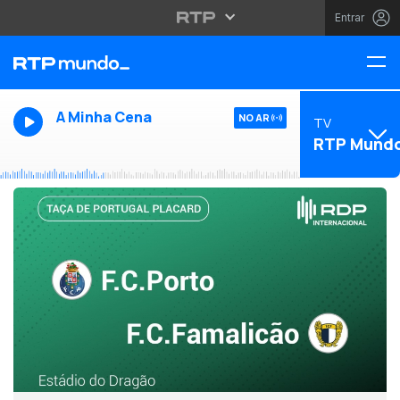
Entrar
A Minha Cena
NO AR
TV
RTP Mund