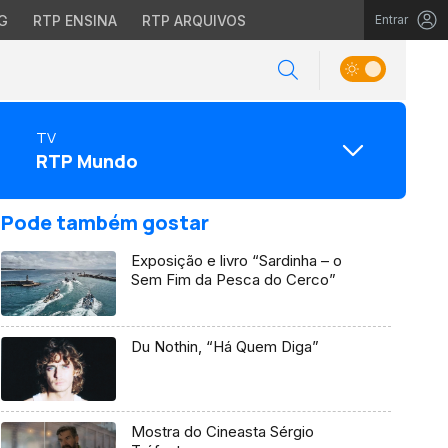
G
RTP ENSINA
RTP ARQUIVOS
Entrar
TV
RTP Mundo
Pode também gostar
Exposição e livro “Sardinha – o
Sem Fim da Pesca do Cerco”
Du Nothin, “Há Quem Diga”
Mostra do Cineasta Sérgio