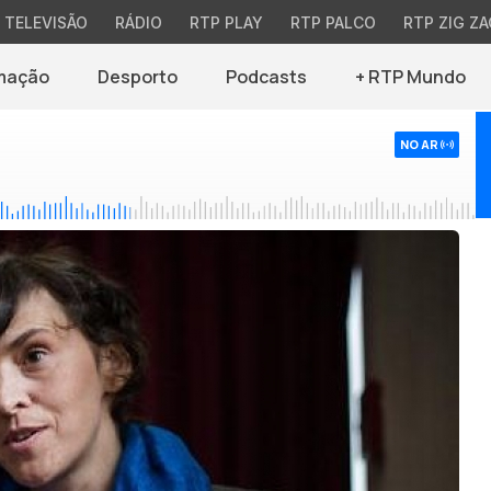
TELEVISÃO
RÁDIO
RTP PLAY
RTP PALCO
RTP ZIG ZA
mação
Desporto
Podcasts
+ RTP Mundo
NO AR