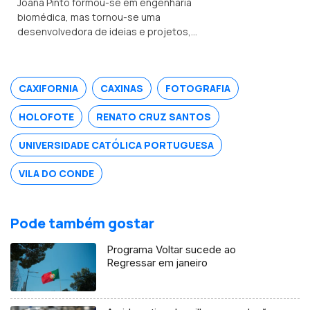
Joana Pinto formou-se em engenharia
biomédica, mas tornou-se uma
desenvolvedora de ideias e projetos,
e foi distinguida como jovem
empreendedora, nos Prémios Técnico
Alumni. A Gleedot é a sua startup mais
CAXIFORNIA
CAXINAS
FOTOGRAFIA
recente.
HOLOFOTE
RENATO CRUZ SANTOS
UNIVERSIDADE CATÓLICA PORTUGUESA
VILA DO CONDE
Pode também gostar
Programa Voltar sucede ao
Regressar em janeiro