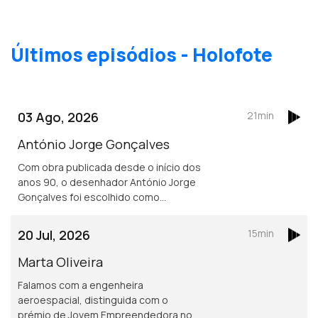
Últimos episódios - Holofote
03 Ago, 2026
21min
António Jorge Gonçalves
Com obra publicada desde o início dos
anos 90, o desenhador António Jorge
Gonçalves foi escolhido como
vencedor do prémio carreira da edição
inaugural do Prémio Nacional de Banda
20 Jul, 2026
15min
Desenhada.
Marta Oliveira
Falamos com a engenheira
aeroespacial, distinguida com o
prémio de Jovem Empreendedora nos