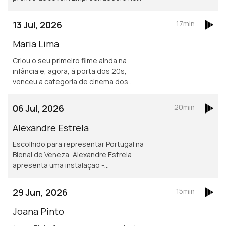
Prémios Alumni Técnico e prémio
europeu de Inovadora em Ascensão,
13 Jul, 2026
17min
atribuído pelo Conselho Europeu para
a Inovação.
Maria Lima
Criou o seu primeiro filme ainda na
infância e, agora, à porta dos 20s,
venceu a categoria de cinema dos
Novos Talentos FNAC 2026, com a
curta de animação "Corça", baseada
06 Jul, 2026
20min
nos seus anos a viver no Luxemburgo.
Alexandre Estrela
Escolhido para representar Portugal na
Bienal de Veneza, Alexandre Estrela
apresenta uma instalação -
RedSkyFalls - onde criaturas reagem a
atividade sísmica em tempo real.
29 Jun, 2026
15min
Joana Pinto