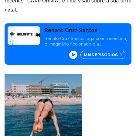
recente, “CAXIFORNIA”, é uma visão sobre a sua terra
natal.
Renato Cruz Santos
Renato Cruz Santos joga com a memória,
o imaginário ficcionado e a
desconstrução do real. É natural das
MAIS EPISÓDIOS
Caxinas e a sua exposição fotográfica
mais recente, "CAXIFORNIA", é uma visão
sobre a sua terra natal.