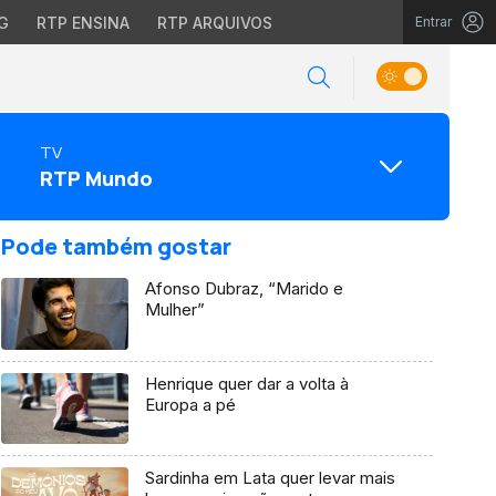
G
RTP ENSINA
RTP ARQUIVOS
Entrar
TV
RTP Mundo
Pode também gostar
Afonso Dubraz, “Marido e
Mulher”
Henrique quer dar a volta à
Europa a pé
Sardinha em Lata quer levar mais