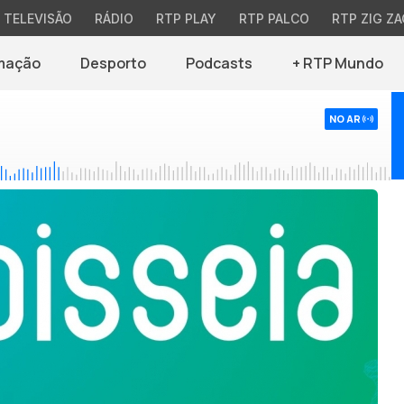
TELEVISÃO
RÁDIO
RTP PLAY
RTP PALCO
RTP ZIG ZA
mação
Desporto
Podcasts
+ RTP Mundo
NO AR