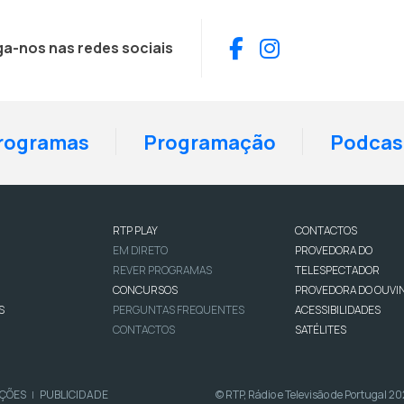
Facebook
Instagram
ga-nos nas redes sociais
rogramas
Programação
Podcas
RTP PLAY
CONTACTOS
EM DIRETO
PROVEDORA DO
REVER PROGRAMAS
TELESPECTADOR
CONCURSOS
PROVEDORA DO OUVI
S
PERGUNTAS FREQUENTES
ACESSIBILIDADES
CONTACTOS
SATÉLITES
IÇÕES
PUBLICIDADE
© RTP, Rádio e Televisão de Portugal 2
|