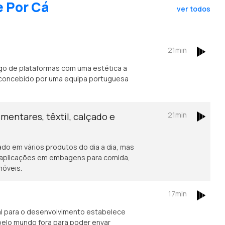
e Por Cá
ver todos
21min
go de plataformas com uma estética a
i concebido por uma equipa portuguesa
21min
mentares, têxtil, calçado e
ado em vários produtos do dia a dia, mas
 aplicações em embagens para comida,
móveis.
17min
l para o desenvolvimento estabelece
pelo mundo fora para poder envar