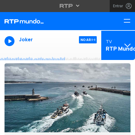
Entrar
Joker
NO AR
TV
RTP Mund