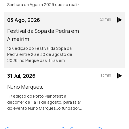
Senhora da Agonia 2026 que se realiza
de 15 a 23 de agosto em Viana do
Castelo que volta a ser o palco da
03 Ago, 2026
21min
tradição, da devoção e da alegria.
Festival da Sopa da Pedra em
Almeirim
12ª. edição do Festival da Sopa da
Pedra entre 26 e 30 de agosto de
2026, no Parque das Tílias em
Almeirim. O evento celebra a
gastronomia ribatejana, onde se
31 Jul, 2026
13min
destaca o famoso prato certificado, e
conta com concertos, artesanato e
Nuno Marques,
tasquinhas. <br /> O grão-confrade
11ª edição do Porto Pianofest a
Luís Manso da Confraria Gastronómica
decorrer de 1 a 11 de agosto, para falar
de Almeirim fala sobre este símbolo da
do evento Nuno Marques,,o fundador
gastronomia.
e diretor artístico deste festival
internacional de piano realizado no
Porto e ligado a Nova Iorque.