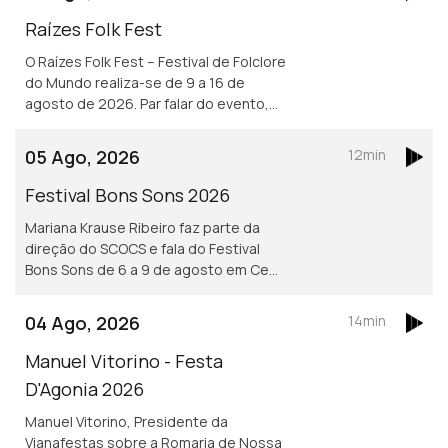
Raízes Folk Fest
O Raízes Folk Fest – Festival de Folclore
do Mundo realiza-se de 9 a 16 de
agosto de 2026. Par falar do evento,
Nuno Leitão, responsável pelo Rancho
Folclórico Recreativo Clube Bonjardim.
05 Ago, 2026
12min
Festival Bons Sons 2026
Mariana Krause Ribeiro faz parte da
direção do SCOCS e fala do Festival
Bons Sons de 6 a 9 de agosto em Cem
Soldos, Tomar que se volta a
transformar numa aldeia-festival, este
04 Ago, 2026
14min
ano sob a ideia de resistência.
Manuel Vitorino - Festa
D'Agonia 2026
Manuel Vitorino, Presidente da
Vianafestas sobre a Romaria de Nossa