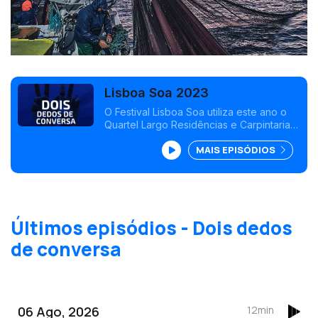
Lisboa Soa 2023
O Festival Lisboa Soa utiliza este ano o
Quartel Largo Residências e Carpintarias
de São Lázaro como espaços para
MAIS EPISÓDIOS
explorar a arte sonora, ecologia e cultura
auditiva, de 24 a 27 de Agosto.
Últimos episódios - Dois dedos
de conversa
06 Ago, 2026
12min