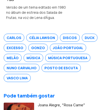
Versão de um tema editado em 1980
no álbum de estreia dos Salada de
Frutas, na voz de Lena d'Água.
CARLOS
CÉLIA LAWSON
DISCOS
DUCK
EXCESSO
GONZO
JOÃO PORTUGAL
MELÃO
MÚSICA
MÚSICA PORTUGUESA
NUNO CARVALHO
POSTO DE ESCUTA
VASCO LIMA
Pode também gostar
Joana Alegre, “Rosa Carne”