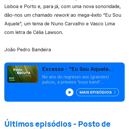
Lisboa e Porto e, para já, com uma nova sonoridade,
dão-nos um chamado
rework
ao mega-êxito “Eu Sou
Aquele”, um tema de Nuno Carvalho e Vasco Lima
com letra de Célia Lawson.
João Pedro Bandeira
Excesso - "Eu Sou Aquele
(Rework 2023)"
No ano do regresso aos (grandes)
palcos, a primeira 'boys band'
portuguesa regravou com novas
MAIS EPISÓDIOS
sonoridades o seu mega êxito de 1997,
quíntupla platina, "Eu Sou Aquele".
Últimos episódios - Posto de