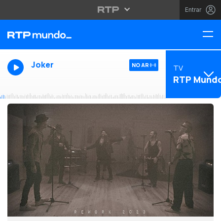
Entrar
Joker
NO AR
TV
RTP Mund