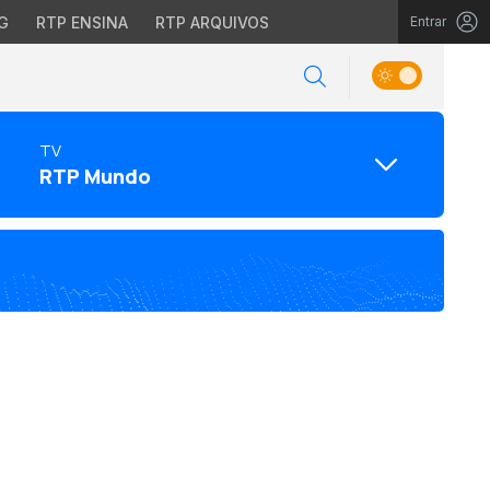
G
RTP ENSINA
RTP ARQUIVOS
Entrar
TV
RTP Mundo