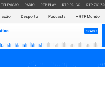
TELEVISÃO
RÁDIO
RTP PLAY
RTP PALCO
RTP ZIG ZA
mação
Desporto
Podcasts
+ RTP Mundo
ntico
NO AR