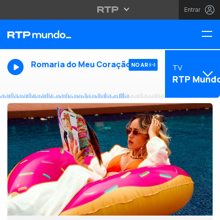
Entrar
Romaria do Meu Coração
NO AR
TV
RTP Mund