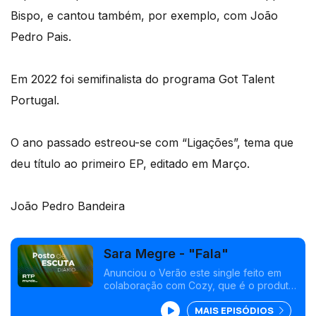
Bispo, e cantou também, por exemplo, com João
Pedro Pais.
Em 2022 foi semifinalista do programa Got Talent
Portugal.
O ano passado estreou-se com “Ligações”, tema que
deu título ao primeiro EP, editado em Março.
João Pedro Bandeira
Sara Megre - "Fala"
Anunciou o Verão este single feito em
colaboração com Cozy, que é o produtor
do tema. É o sucessor de "Ligações", o
MAIS EPISÓDIOS
EP de estreia desta jovem, editado em