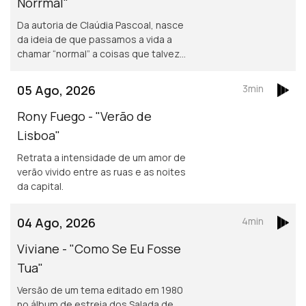
Norrmal"
Da autoria de Claúdia Pascoal, nasce
da ideia de que passamos a vida a
chamar “normal” a coisas que talvez
não o sejam assim tanto.
05 Ago, 2026
3min
Rony Fuego - "Verão de
Lisboa"
Retrata a intensidade de um amor de
verão vivido entre as ruas e as noites
da capital.
04 Ago, 2026
4min
Viviane - "Como Se Eu Fosse
Tua"
Versão de um tema editado em 1980
no álbum de estreia dos Salada de