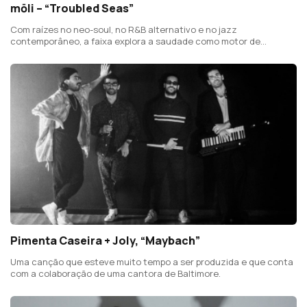
mōli – “Troubled Seas”
Com raízes no neo-soul, no R&B alternativo e no jazz
contemporâneo, a faixa explora a saudade como motor de
crescimento pessoal.
Pimenta Caseira + Joly, “Maybach”
Uma canção que esteve muito tempo a ser produzida e que conta
com a colaboração de uma cantora de Baltimore.