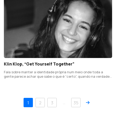
Klin Klop, “Get Yourself Together”
Fala sobre manter a identidade própria num meio onde toda a
gente parece achar que sabe o que é “certo”, quando na verdade,
na música, não há certo nem errado.
Próximo
…
1
2
3
35