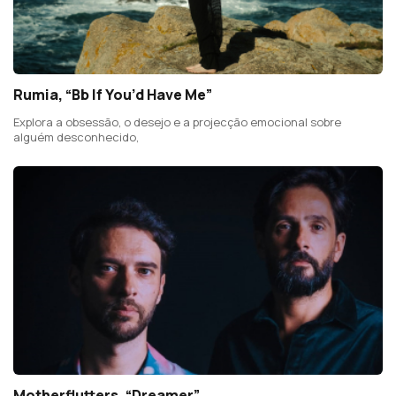
Rumia, “Bb If You’d Have Me”
Explora a obsessão, o desejo e a projecção emocional sobre
alguém desconhecido,
Motherflutters, “Dreamer”