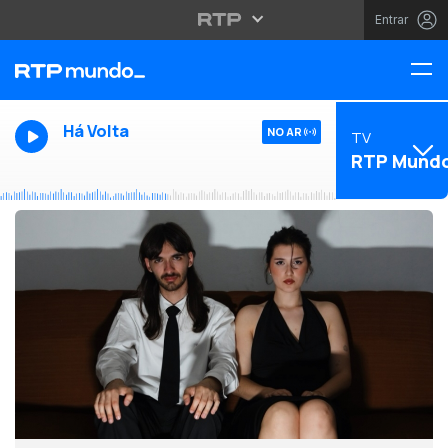
Entrar
Há Volta
NO AR
TV
RTP Mund