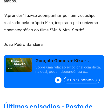
ambos.
“Aprender” faz-se acompanhar por um videoclipe
realizado pela própria Kika, inspirado pelo universo
cinematográfico do filme “Mr. & Mrs. Smith”.
João Pedro Bandeira
Gonçalo Gomes + Kika -
"Aprender"
Sobre uma relação emocional complexa,
na qual, poder, dependência e
vulnerabilidade coexistem.
MAIS EPISÓDIOS
Últimos episódios - Posto de