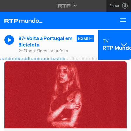
Entrar
87ª Volta a Portugal em
NO AR
TV
Bicicleta
RTP Mund
2ª Etapa: Sines - Albufeira