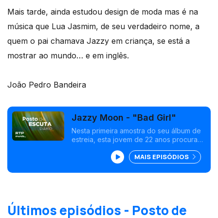
Mais tarde, ainda estudou design de moda mas é na
música que Lua Jasmim, de seu verdadeiro nome, a
quem o pai chamava Jazzy em criança, se está a
mostrar ao mundo… e em inglês.
João Pedro Bandeira
Jazzy Moon - "Bad Girl"
Nesta primeira amostra do seu álbum de
estreia, esta jovem de 22 anos procura
mostrar que nos podemos permitir a ser
MAIS EPISÓDIOS
vulneráveis e que não temos de
esconder o que sentimos quando
estamos mais frágeis.
Últimos episódios - Posto de