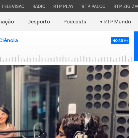
TELEVISÃO
RÁDIO
RTP PLAY
RTP PALCO
RTP ZIG ZA
mação
Desporto
Podcasts
+ RTP Mundo
Ciência
NO AR