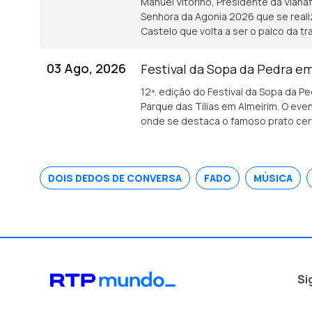
Manuel Vitorino, Presidente da Vian
Senhora da Agonia 2026 que se reali
Castelo que volta a ser o palco da tr
03 Ago, 2026
Festival da Sopa da Pedra e
12ª. edição do Festival da Sopa da P
Parque das Tílias em Almeirim. O eve
onde se destaca o famoso prato cert
artesanato e tasquinhas. <br /> O gr
Gastronómica de Almeirim fala sobre
DOIS DEDOS DE CONVERSA
FADO
MÚSICA
Si