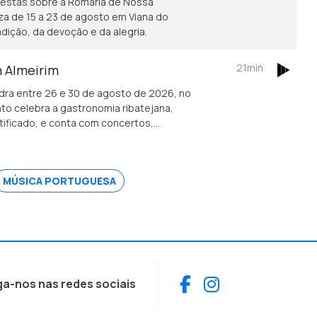
afestas sobre a Romaria de Nossa
za de 15 a 23 de agosto em Viana do
adição, da devoção e da alegria.
21min
m Almeirim
edra entre 26 e 30 de agosto de 2026, no
nto celebra a gastronomia ribatejana,
ificado, e conta com concertos,
ão-confrade Luís Manso da Confraria
 este símbolo da gastronomia.
MÚSICA PORTUGUESA
Facebook
Instagram
ga-nos nas redes sociais