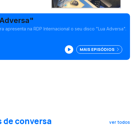
 Adversa"
lara apresenta na RDP Internacional o seu disco "Lua Adversa".
MAIS EPISÓDIOS
s de conversa
ver todos