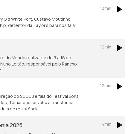
13min
ery Old White Port, Gustavo Moutinho,
p, detentor da Taylor's para nos falar
12min
lore do Mundo realiza-se de 9 a 16 de
, Nuno Leitão, responsável pelo Rancho
m.
12min
direção do SCOCS e fala do Festival Bons
os, Tomar que se volta a transformar
ideia de resistência.
14min
onia 2026