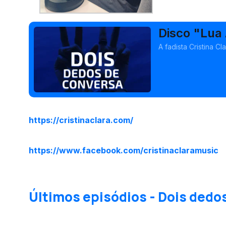
Disco "Lua
A fadista Cristina C
https://cristinaclara.com/
https://www.facebook.com/cristinaclaramusic
Últimos episódios - Dois dedo