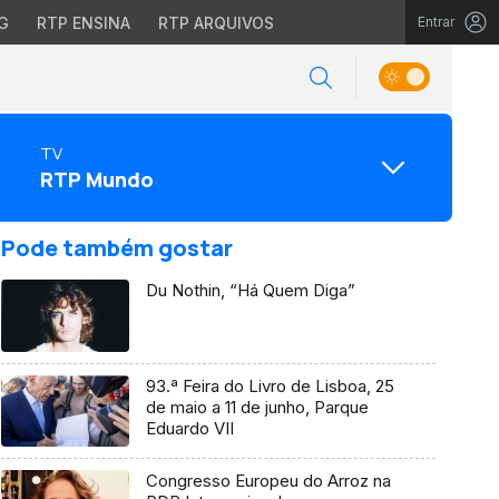
G
RTP ENSINA
RTP ARQUIVOS
Entrar
TV
RTP Mundo
Pode também gostar
Du Nothin, “Há Quem Diga”
93.ª Feira do Livro de Lisboa, 25
de maio a 11 de junho, Parque
Eduardo VII
Congresso Europeu do Arroz na