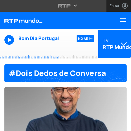
Entrar
Bom Dia Portugal
NO AR
TV
RTP Mund
#Dois Dedos de Conversa