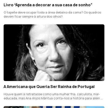
Livro “Aprenda a decorar a sua casa de sonho”
O tapete deve ocupar toda a área debaixo da cama? Os quadros
devem ficar sempre à altura dos olhos?
A Americana que Queria Ser Rainha de Portugal
Houve quem a retratasse como uma mulher fria, calculista, mal-
educada, mas Ana Anjos Mântua conta-nos a história para além do
rol dos seus incontáveis defeitos