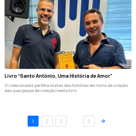
Livro “Santo António, Uma História de Amor”
O colecionador partilha muitas das histórias em torno da criação
das suas peças de coleção neste livro
Próximo
…
1
2
3
5