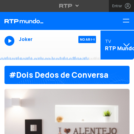
Entrar
Joker
NO AR
TV
RTP Mund
#Dois Dedos de Conversa