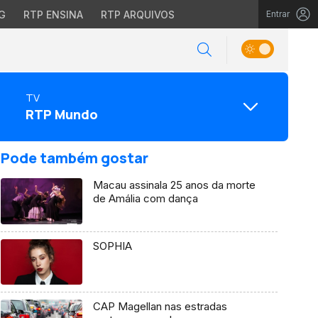
G
RTP ENSINA
RTP ARQUIVOS
Entrar
TV
RTP Mundo
Pode também gostar
Macau assinala 25 anos da morte
de Amália com dança
SOPHIA
CAP Magellan nas estradas