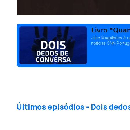
Livro "Qua
Júlio Magalhães é um
notícias CNN Portuga
Acreditar no Amor",
1965, um ano que ma
Últimos episódios - Dois dedo