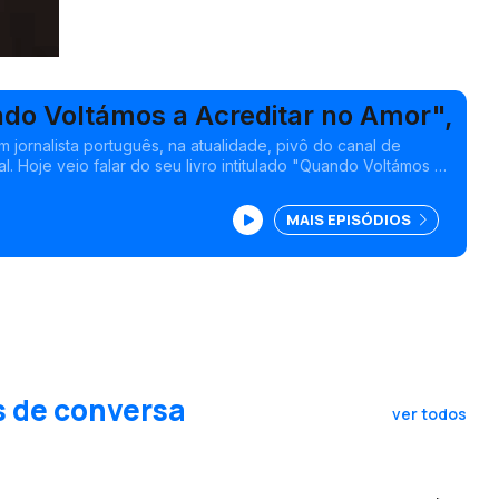
ndo Voltámos a Acreditar no Amor",
 jornalista português, na atualidade, pivô do canal de
l. Hoje veio falar do seu livro intitulado "Quando Voltámos a
 uma extraordinária história de amor e coragem passada em
rcou a viragem no curso da guerra colonial.
MAIS EPISÓDIOS
s de conversa
ver todos