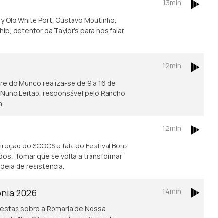
13min
ery Old White Port, Gustavo Moutinho,
p, detentor da Taylor's para nos falar
12min
lore do Mundo realiza-se de 9 a 16 de
, Nuno Leitão, responsável pelo Rancho
m.
12min
direção do SCOCS e fala do Festival Bons
os, Tomar que se volta a transformar
ideia de resistência.
14min
onia 2026
afestas sobre a Romaria de Nossa