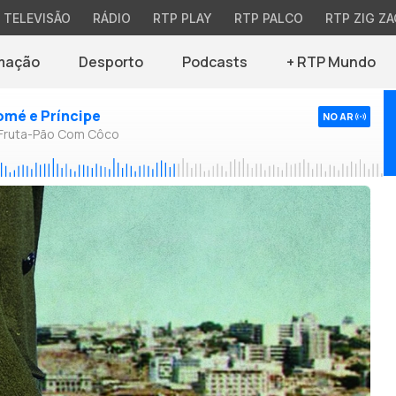
TELEVISÃO
RÁDIO
RTP PLAY
RTP PALCO
RTP ZIG ZA
mação
Desporto
Podcasts
+ RTP Mundo
omé e Príncipe
NO AR
 Fruta-Pão Com Côco