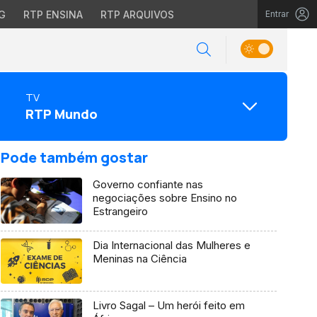
G
RTP ENSINA
RTP ARQUIVOS
Entrar
TV
RTP Mundo
Pode também gostar
Governo confiante nas
negociações sobre Ensino no
Estrangeiro
Dia Internacional das Mulheres e
Meninas na Ciência
Livro Sagal – Um herói feito em