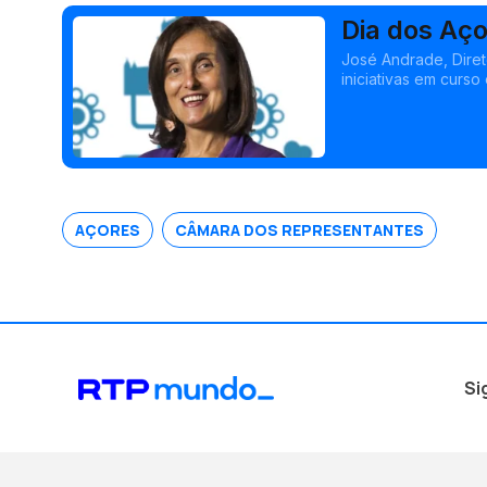
Dia dos Aço
José Andrade, Dire
iniciativas em curs
Praça dos Açores e
AÇORES
CÂMARA DOS REPRESENTANTES
Si