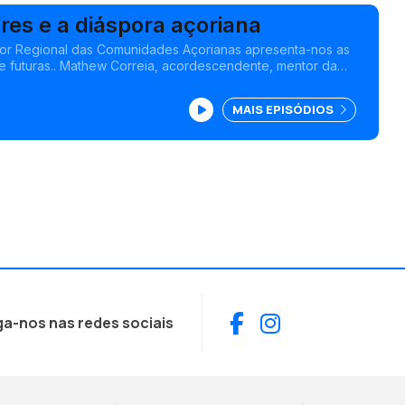
res e a diáspora açoriana
tor Regional das Comunidades Açorianas apresenta-nos as
o e futuras.. Mathew Correia, acordescendente, mentor da
m Toronto. Edição Paula Machado.
MAIS EPISÓDIOS
Facebook
Instagram
ga-nos nas redes sociais