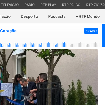
TELEVISÃO
RÁDIO
RTP PLAY
RTP PALCO
RTP ZIG ZA
mação
Desporto
Podcasts
+ RTP Mundo
 Coração
NO AR